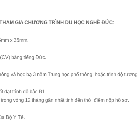
 THAM GIA CHƯƠNG TRÌNH DU HỌC NGHỀ ĐỨC:
 45mm x 35mm.
ục (CV) bằng tiếng Đức.
thông và học bạ 3 năm Trung học phổ thông, hoặc trình độ tươ
t đạt trình độ bậc B1.
rong vòng 12 tháng gần nhất tính đến thời điểm nộp hồ sơ.
ủa Bộ Y Tế.