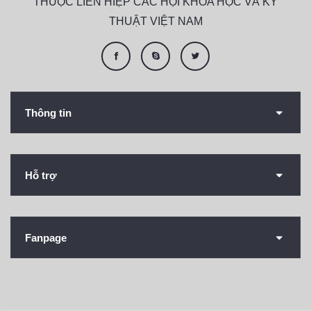
THUỘC LIÊN HIỆP CÁC HỘI KHOA HỌC VÀ KỸ
THUẬT VIỆT NAM
Thông tin
Hỗ trợ
Fanpage