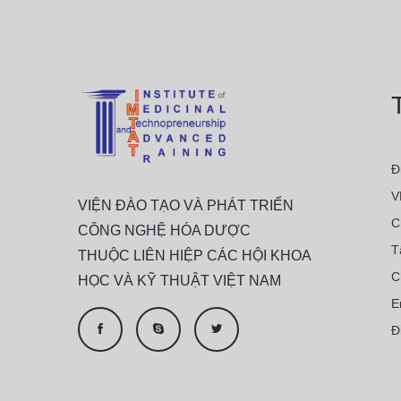
Đ
V
VIỆN ĐÀO TẠO VÀ PHÁT TRIỂN
C
CÔNG NGHỆ HÓA DƯỢC
T
THUỘC LIÊN HIỆP CÁC HỘI KHOA
C
HỌC VÀ KỸ THUẬT VIỆT NAM
E
Đ