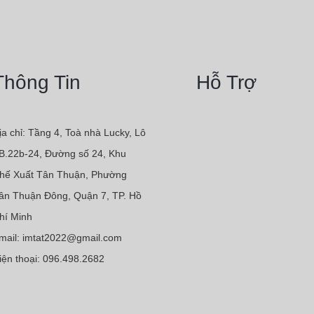
Thông Tin
Hỗ Trợ
ịa chỉ: Tầng 4, Toà nhà Lucky, Lô
B.22b-24, Đường số 24, Khu
hế Xuất Tân Thuận, Phường
ân Thuận Đông, Quận 7, TP. Hồ
hí Minh
mail: imtat2022@gmail.com
iện thoại: 096.498.2682