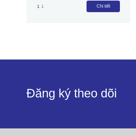
Chi tiết
1
1
Đăng ký theo dõi