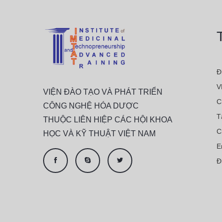
Đ
V
VIỆN ĐÀO TẠO VÀ PHÁT TRIỂN
C
CÔNG NGHỆ HÓA DƯỢC
T
THUỘC LIÊN HIỆP CÁC HỘI KHOA
C
HỌC VÀ KỸ THUẬT VIỆT NAM
E
Đ