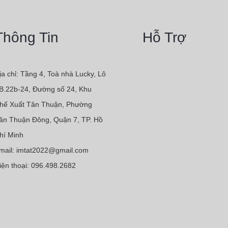
Thông Tin
Hỗ Trợ
ịa chỉ: Tầng 4, Toà nhà Lucky, Lô
B.22b-24, Đường số 24, Khu
hế Xuất Tân Thuận, Phường
ân Thuận Đông, Quận 7, TP. Hồ
hí Minh
mail: imtat2022@gmail.com
iện thoại: 096.498.2682