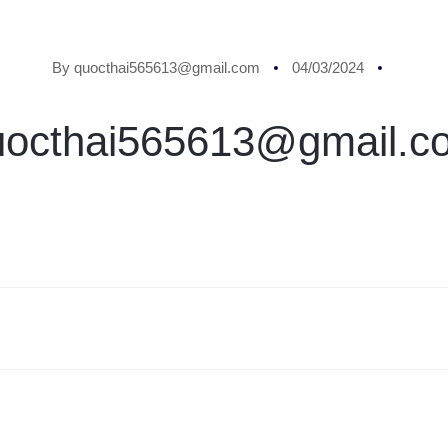
By quocthai565613@gmail.com
04/03/2024
uocthai565613@gmail.c