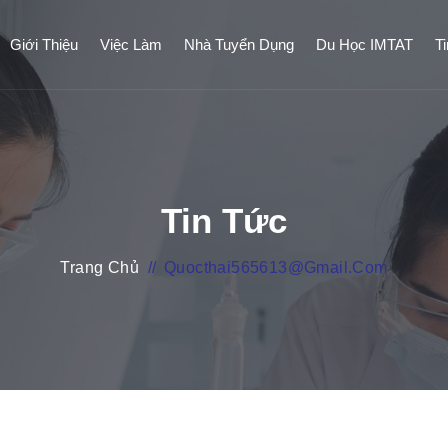
Giới Thiệu
Việc Làm
Nhà Tuyển Dụng
Du Học IMTAT
T
Tin Tức
Trang Chủ
//
Quocthai565613@gmail.com