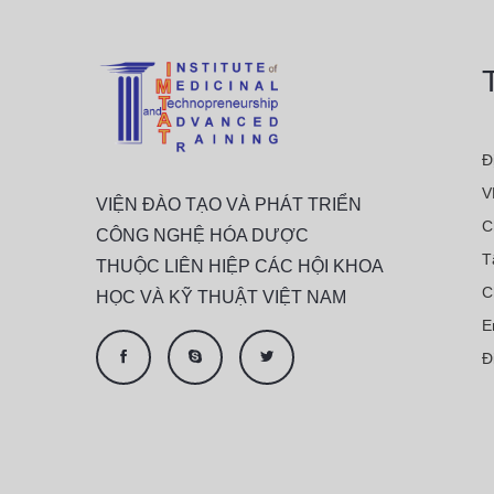
Đ
V
VIỆN ĐÀO TẠO VÀ PHÁT TRIỂN
C
CÔNG NGHỆ HÓA DƯỢC
T
THUỘC LIÊN HIỆP CÁC HỘI KHOA
C
HỌC VÀ KỸ THUẬT VIỆT NAM
E
Đ