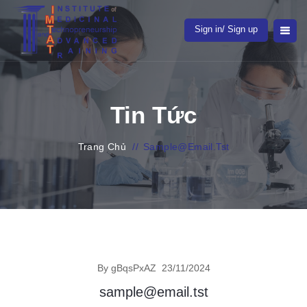
Sign in/ Sign up
Tin Tức
Trang Chủ
//
Sample@email.tst
By gBqsPxAZ
23/11/2024
sample@email.tst