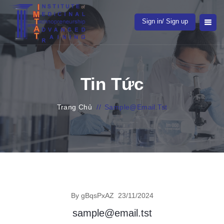
Sign in/ Sign up
Tin Tức
Trang Chủ
//
Sample@email.tst
By gBqsPxAZ
23/11/2024
sample@email.tst