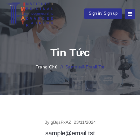
Sign in/ Sign up
Tin Tức
Trang Chủ
//
Sample@email.tst
By gBqsPxAZ
23/11/2024
sample@email.tst