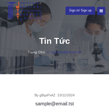
Sign in/ Sign up
Tin Tức
Trang Chủ
//
Sample@email.tst
By gBqsPxAZ
23/11/2024
sample@email.tst