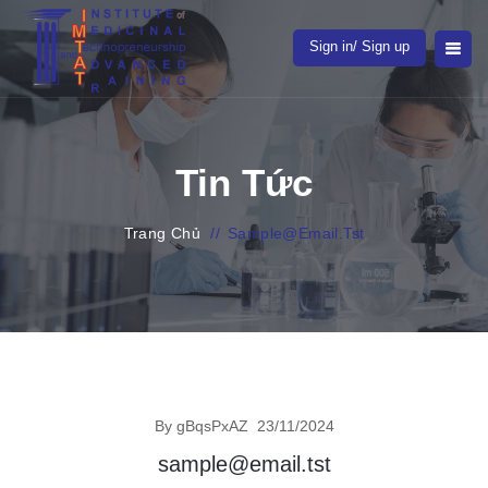
Sign in/ Sign up
Tin Tức
Trang Chủ
//
Sample@email.tst
By gBqsPxAZ
23/11/2024
sample@email.tst