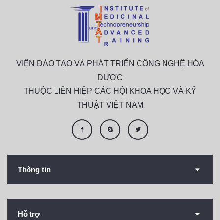
VIỆN ĐÀO TẠO VÀ PHÁT TRIỂN CÔNG NGHỆ HÓA
DƯỢC
THUỘC LIÊN HIỆP CÁC HỘI KHOA HỌC VÀ KỸ
THUẬT VIỆT NAM
Thông tin
Hỗ trợ