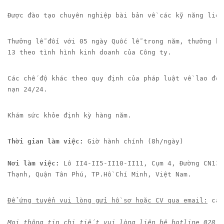
Được đào tạo chuyên nghiệp bài bản về các kỹ năng liên
Thưởng lễ đối với 05 ngày Quốc lễ trong năm, thưởng hi
13 theo tình hình kinh doanh của Công ty.
Các chế độ khác theo quy định của pháp luật về lao độn
nạn 24/24.
Khám sức khỏe định kỳ hàng năm.
Thời gian làm việc:
 Giờ hành chính (8h/ngày)
Nơi làm việc: 
Lô II4-II5-II10-II11, Cụm 4, Đường CN13,
Thạnh, Quận Tân Phú, TP.Hồ Chí Minh, Việt Nam.
Để ứng tuyển vui lòng gửi hồ sơ hoặc CV qua email:
 car
Mọi thông tin chi tiết vui lòng liên hệ hotline 028 