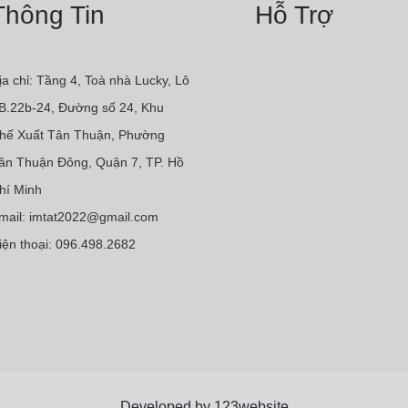
Thông Tin
Hỗ Trợ
ịa chỉ: Tầng 4, Toà nhà Lucky, Lô
B.22b-24, Đường số 24, Khu
hế Xuất Tân Thuận, Phường
ân Thuận Đông, Quận 7, TP. Hồ
hí Minh
mail: imtat2022@gmail.com
iện thoại: 096.498.2682
Developed by 123website