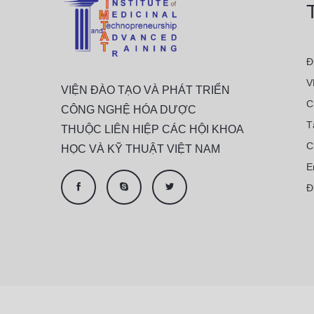
Đ
V
VIỆN ĐÀO TẠO VÀ PHÁT TRIỂN
C
CÔNG NGHỆ HÓA DƯỢC
T
THUỘC LIÊN HIỆP CÁC HỘI KHOA
C
HỌC VÀ KỸ THUẬT VIỆT NAM
E
Đ