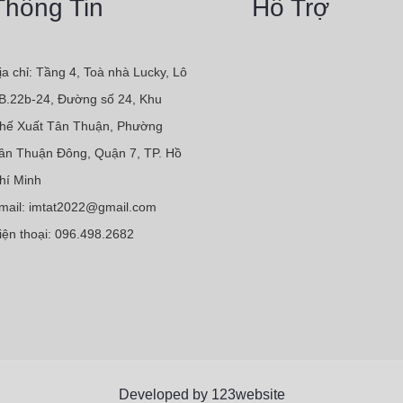
Thông Tin
Hỗ Trợ
ịa chỉ: Tầng 4, Toà nhà Lucky, Lô
B.22b-24, Đường số 24, Khu
hế Xuất Tân Thuận, Phường
ân Thuận Đông, Quận 7, TP. Hồ
hí Minh
mail: imtat2022@gmail.com
iện thoại: 096.498.2682
Developed by 123website