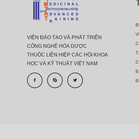
Đ
V
VIỆN ĐÀO TẠO VÀ PHÁT TRIỂN
C
CÔNG NGHỆ HÓA DƯỢC
T
THUỘC LIÊN HIỆP CÁC HỘI KHOA
C
HỌC VÀ KỸ THUẬT VIỆT NAM
E
Đ