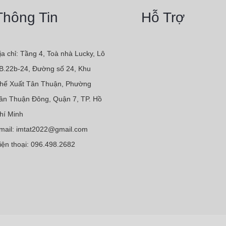
Thông Tin
Hỗ Trợ
ịa chỉ: Tầng 4, Toà nhà Lucky, Lô
B.22b-24, Đường số 24, Khu
hế Xuất Tân Thuận, Phường
ân Thuận Đông, Quận 7, TP. Hồ
hí Minh
mail: imtat2022@gmail.com
iện thoại: 096.498.2682