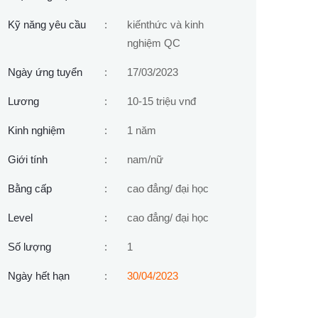
Kỹ năng yêu cầu
:
kiếnthức và kinh
nghiệm QC
Ngày ứng tuyển
:
17/03/2023
Lương
:
10-15 triệu vnđ
Kinh nghiệm
:
1 năm
Giới tính
:
nam/nữ
Bằng cấp
:
cao đẳng/ đại học
Level
:
cao đẳng/ đại học
Số lượng
:
1
Ngày hết hạn
:
30/04/2023