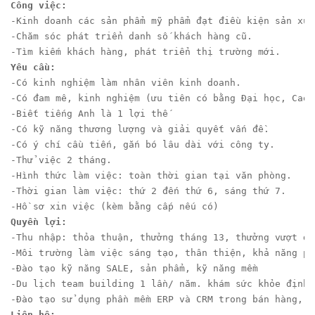
Công việc:
-Kinh doanh các sản phẩm mỹ phẩm đạt điều kiện sản xuấ
-Chăm sóc phát triển danh số khách hàng cũ.
-Tìm kiếm khách hàng, phát triển thị trường mới.
Yêu cầu:
-Có kinh nghiệm làm nhân viên kinh doanh.
-Có đam mê, kinh nghiệm (ưu tiên có bằng Đại học, Cao 
-Biết tiếng Anh là 1 lợi thế
-Có kỹ năng thương lượng và giải quyết vấn đề.
-Có ý chí cầu tiến, gắn bó lâu dài với công ty.
-Thử việc 2 tháng.
-Hình thức làm việc: toàn thời gian tại văn phòng.
-Thời gian làm việc: thứ 2 đến thứ 6, sáng thứ 7.
-Hồ sơ xin việc (kèm bằng cấp nếu có)
Quyền lợi:
-Thu nhập: thỏa thuận, thưởng tháng 13, thưởng vượt do
-Môi trường làm việc sáng tạo, thân thiện, khả năng ph
-Đào tạo kỹ năng SALE, sản phẩm, kỹ năng mềm
-Du lịch team building 1 lần/ năm. khám sức khỏe định 
-Đào tạo sử dụng phần mềm ERP và CRM trong bán hàng, p
Liên hệ: