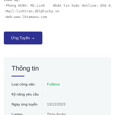
-Phòng HCNS: MS.Linh    Nhắn tin hoặc Hotline: 056 627
-Mail:linhtran.dkl@lucky.vn
-Web:www.lktamanu.com
Ứng Tuyển
Thông tin
Loại công việc
:
Fulltime
Kỹ năng yêu cầu
:
Ngày ứng tuyển
:
13/12/2023
Lương
:
Thỏa thuận