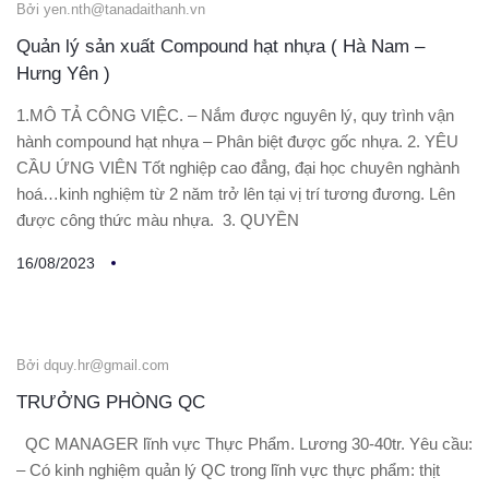
Bởi yen.nth@tanadaithanh.vn
Quản lý sản xuất Compound hạt nhựa ( Hà Nam –
Hưng Yên )
1.MÔ TẢ CÔNG VIỆC. – Nắm được nguyên lý, quy trình vận
hành compound hạt nhựa – Phân biệt được gốc nhựa. 2. YÊU
CẦU ỨNG VIÊN Tốt nghiệp cao đẳng, đại học chuyên nghành
hoá…kinh nghiệm từ 2 năm trở lên tại vị trí tương đương. Lên
được công thức màu nhựa. 3. QUYỀN
16/08/2023
Bởi dquy.hr@gmail.com
TRƯỞNG PHÒNG QC
QC MANAGER lĩnh vực Thực Phẩm. Lương 30-40tr. Yêu cầu:
– Có kinh nghiệm quản lý QC trong lĩnh vực thực phẩm: thịt